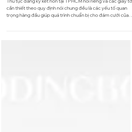
6 phút đọc
Tất tần tật về thủ tục đăng ký kết hôn tại
TPHCM
Thủ tục đăng ký kết hôn tại TPHCM nói riêng và các giấy t
cần thiết theo quy định nói chung đều là các yếu tố quan
trọng hàng đầu giúp quá trình chuẩn bị cho đám cưới của
các cặp đôi thật trọn vẹn, suôn sẻ. Chính vì thế, hãy cùng
WEDDINGBOOK tìm hiểu qua về nội dung này trong bài
viết bên dưới nhé! 1. Thủ tục đăng ký kết hôn cần những gì
Theo luật hôn nhân gia đình Việt Nam, những cặp nam nữ 
thể đăng ký kết hôn phải đáp ứng đủ những điều kiện bao
gồm: Nam từ đủ 20 tuổi t