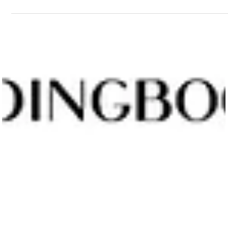
Kim Ngan Doan
5 phút đọc
Kế hoạch tổ chức tiệc cưới ngoài trời dự
phòng cho ngày mưa
Phong cách tổ chức tiệc cưới ngoài trời từ lâu đã không c
xa lạ với nhiều cặp đôi, không những thế tiệc cưới theo
Concept này còn đặc biệt gây ấn tượng bởi những trải
nghiệm độc đáo về không gian và chương trình tổ chức. T
nhiên, khi mùa hè bắt đầu gõ cửa Sài Gòn bằng những cơn
mùa đầu mùa các cặp đôi cũng cần quan tâm hơn đến mộ
vài kế hoạch dự phòng cho tiệc cưới ngày mưa qua bài viế
sau nhé! 1. Thường xuyên kiểm tra dự báo thời tiết Các dự
báo thời tiết thông thường