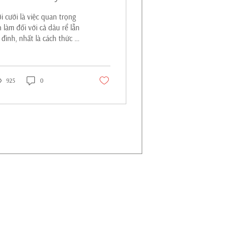
i cưới là việc quan trọng
n làm đối với cả dâu rể lẫn
a đình, nhất là cách thức và
ương tiện thực hiện còn
ể hiện thành ý và sự tôn
ọng với khách mời. Vậy nên
i đám cưới như thế nào
925
0
o hợp lý và phải phép.
y cùng tham khảo bài viết
ng hợp các cách mời đám
ới hay nhất của Blog cưới
DINGBOOK dưới đây
é! 1. Cách mời đám cưới
ười lớn Khi mời đám cưới
ời lớn, đặc biệt là các bậc
a mẹ, ông bà, hoặc người
n tuổi trong gia đình và họ
ng, sự trang trọng và
...