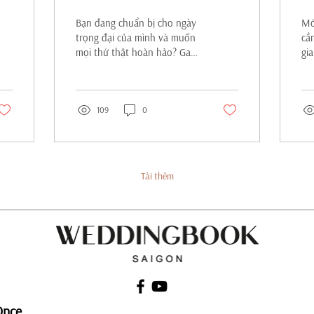
MÌNH
Bạn đang chuẩn bị cho ngày
Mờ
trọng đại của mình và muốn
cầ
mọi thứ thật hoàn hảo? Ga
gi
Cưới 2024 là sự kiện bạn
ph
không thể bỏ lỡ! Được tổ
th
chức bởi Gala Royale The
tr
Event Hall và Le Jardin The
109
0
mờ
Event Venue, hai tên tuổi
ch
hàng đầu với nhiều năm kinh
Hã
nghiệm trong lĩnh vực tổ
tổ
chức tiệc cưới và sự kiện, Ga
cư
Tải thêm
Cưới 2024 hứa hẹn mang
WED
đến một hành trình trải
nh
nghiệm đầy mới mẻ và thiết
ng
thực. Bên cạnh đó, sự kiện
ngư
Ga Cưới 2024 không chỉ là
ch
nơi các cặp đôi có thể tìm
lớ
thấy những dịch vụ cưới chất
hà
lượng mà còn là cơ hội...
tôn
Once