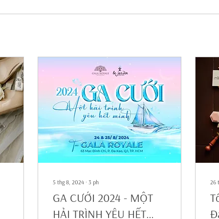
5 thg 8, 2024
∙
3
ph
26 
GA CƯỚI 2024 - MỘT
T
HẢI TRÌNH YÊU HẾT
Đ