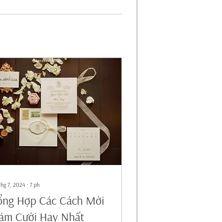
thg 7, 2024
∙
7
ph
ổng Hợp Các Cách Mời
ám Cưới Hay Nhất