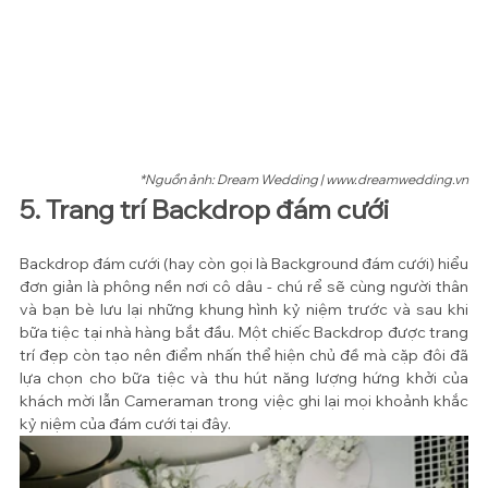
*Nguồn ảnh: Dream Wedding | www.dreamwedding.vn
5. Trang trí Backdrop đám cưới
Backdrop đám cưới (hay còn gọi là Background đám cưới) hiểu 
đơn giản là phông nền nơi cô dâu - chú rể sẽ cùng người thân 
và bạn bè lưu lại những khung hình kỷ niệm trước và sau khi 
bữa tiệc tại nhà hàng bắt đầu. Một chiếc Backdrop được trang 
trí đẹp còn tạo nên điểm nhấn thể hiện chủ đề mà cặp đôi đã 
lựa chọn cho bữa tiệc và thu hút năng lượng hứng khởi của 
khách mời lẫn Cameraman trong việc ghi lại mọi khoảnh khắc 
kỷ niệm của đám cưới tại đây.