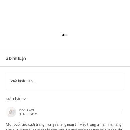
2 bình luận
Viết bình luận...
Mới nhất
Top Mẫu Váy Cưới Tay Dài Tuyển Chọn
Sang Trọng Và Quý Phái
Johelis Peri
11 thg 2, 2025
Một buổi tiệc cưới trang trọng và lãng mạn thì việc trang trí tại nhà hàng 