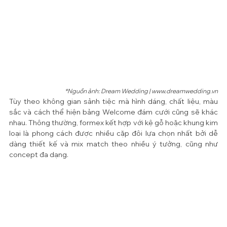
*Nguồn ảnh: Dream Wedding | www.dreamwedding.vn
Tùy theo không gian sảnh tiệc mà hình dáng, chất liệu, màu 
sắc và cách thể hiện bảng Welcome đám cưới cũng sẽ khác 
nhau. Thông thường, formex kết hợp với kệ gỗ hoặc khung kim 
loại là phong cách được nhiều cặp đôi lựa chọn nhất bởi dễ 
dàng thiết kế và mix match theo nhiều ý tưởng, cũng như 
concept đa dạng. 