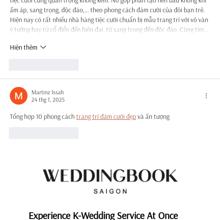
tiệc cưới cũng quan trọng không kém. Nó góp phần tạo nên bầu không khí 
ấm áp, sang trọng, độc đáo,… theo phong cách đám cưới của đôi bạn trẻ. 
Hiện nay có rất nhiều nhà hàng tiệc cưới chuẩn bị mẫu trang trí với vô vàn 
ý tưởng hay từ cổ điển đến hiện đại, từ sang trọng đến độc đáo. Cùng tìm…
Hiện thêm
Thích
Phản hồi
Martinz Issah
24 thg 1, 2025
Tổng hợp 10 phong cách 
trang trí đám cưới đẹp
 và ấn tượng
Thích
Phản hồi
Experience K-Wedding Service At Once