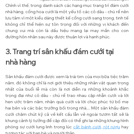
Chính vì thế, trong danh sách các hạng mục trang trí đám cưới 
nhà hàng, cổng hoa cưới là một yếu tố các cô dâu - chú rể nên 
lưu tâm vì một kiểu dáng thiết kế cổng cưới sang trọng, tinh tế 
không chỉ thể hiện sự tôn trọng đối với những vị khách đến 
chung vui mà còn là dấu hiệu mang lại may mắn cho con 
đường hôn nhân sau này được thuận lợi và hạnh phúc.
3. Trang trí sân khấu đám cưới tại 
nhà hàng
Sân khấu đám cưới được xem là trái tim của mọi bữa tiệc trăm 
năm, đó không chỉ là nơi giới thiệu những nhân vật quan trọng 
nhất của buổi lễ mà còn là nơi diễn ra những khoảnh khắc 
trọng đại như cô dâu - chú rể trao nhau cặp nhẫn cưới và lời 
hẹn ước trăm năm, nhận quà cưới và lời chúc phúc từ bố mẹ 
hai bên và các bậc trưởng bối trong nhà,... Một sân khấu đám 
cưới chăm chút kỹ cả về kết cấu lẫn vẻ ngoài tươm tất sẽ là 
khung cảnh lý tưởng để cặp đôi có thể ghi lại những khung hình 
phóng sự cưới lung linh trong lúc 
cắt bánh cưới, rót rượu
 hay 
tương tác với bạn bè và người thân. 