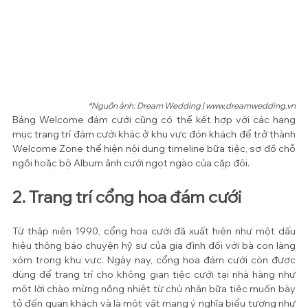
*Nguồn ảnh: Dream Wedding | www.dreamwedding.vn
Bảng Welcome đám cưới cũng có thể kết hợp với các hạng 
mục trang trí đám cưới khác ở khu vực đón khách để trở thành 
Welcome Zone thể hiện nội dung timeline bữa tiệc, sơ đồ chỗ 
ngồi hoặc bộ Album ảnh cưới ngọt ngào của cặp đôi.
2. Trang trí cổng hoa đám cưới
Từ thập niên 1990, cổng hoa cưới đã xuất hiện như một dấu 
hiệu thông báo chuyện hỷ sự của gia đình đối với bà con làng 
xóm trong khu vực. Ngày nay, cổng hoa đám cưới còn được 
dùng để trang trí cho không gian tiệc cưới tại nhà hàng như 
một lời chào mừng nồng nhiệt từ chủ nhân bữa tiệc muốn bày 
tỏ đến quan khách và là một vật mang ý nghĩa biểu tượng như 