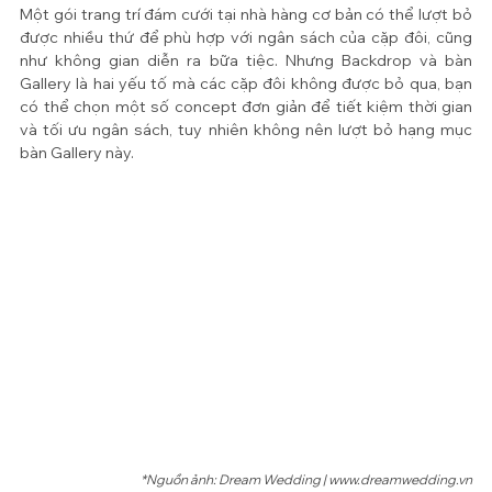
Một gói trang trí đám cưới tại nhà hàng cơ bản có thể lượt bỏ 
được nhiều thứ để phù hợp với ngân sách của cặp đôi, cũng 
như không gian diễn ra bữa tiệc. Nhưng Backdrop và bàn 
Gallery là hai yếu tố mà các cặp đôi không được bỏ qua, bạn 
có thể chọn một số concept đơn giản để tiết kiệm thời gian 
và tối ưu ngân sách, tuy nhiên không nên lượt bỏ hạng mục 
bàn Gallery này.
*Nguồn ảnh: Dream Wedding | www.dreamwedding.vn