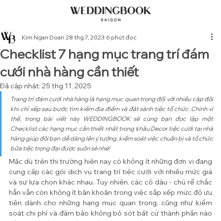
Kim Ngan Doan
28 thg 7, 2023
6 phút đọc
Checklist 7 hạng mục trang trí đám
cưới nhà hàng cần thiết
Đã cập nhật:
25 thg 11, 2025
Trang trí đám cưới nhà hàng là hạng mục quan trọng đối với nhiều cặp đôi 
khi chỉ xếp sau bước tìm kiếm địa điểm và đặt sảnh tiệc tổ chức. Chính vì 
thế, trong bài viết này WEDDINGBOOK sẽ cùng bạn đọc lập một 
Checklist các hạng mục cần thiết nhất trong khâu Decor tiệc cưới tại nhà 
hàng giúp đôi bạn dễ dàng lên ý tưởng, kiểm soát việc chuẩn bị và tổ chức 
bữa tiệc trọng đại được suôn sẻ nhé!
Mặc dù trên thị trường hiện nay có không ít những đơn vị đang 
cung cấp các gói dịch vụ trang trí tiệc cưới với nhiều mức giá 
và sự lựa chọn khác nhau. Tuy nhiên, các cô dâu - chú rể chắc 
hẳn vẫn còn không ít băn khoăn trong việc sắp xếp mức độ ưu 
tiên dành cho những hạng mục quan trọng, cũng như kiểm 
soát chi phí và đảm bảo không bỏ sót bất cứ thành phần nào 