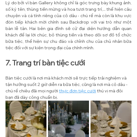
Lý do bởi vì bàn Gallery không chỉ là góc trưng bày khung ảnh, 
số ký tên, thùng tiền mừng và hoa tươi trang trí,... thể hiện câu 
chuyện và cá tính riêng của cô dâu - chú rể mà còn là khu vực 
đón tiếp khách mời chính sau Backdrop với vai trò như một 
bàn lễ tân. Hai bên gia đình sẽ cử đại diện hướng dẫn quan 
khách để lại lời chúc, bỏ thùng tiền và theo dõi sơ đồ tổ chức 
bữa tiệc, thể hiện sự chu đáo và chỉnh chu của chủ nhân bữa 
tiệc đối với sự kiện trọng đại của chính mình.
7. Trang trí bàn tiệc cưới
Bàn tiệc cưới là nơi mà khách mời sẽ trực tiếp trải nghiệm và 
tận hưởng suốt 2 giờ diễn ra bữa tiệc, cũng là nơi mà cô dâu - 
chú rể chiêu đãi mọi người 
thực đơn tiệc cưới
 thú vị mà đôi 
bạn đã dày công chuẩn bị. 