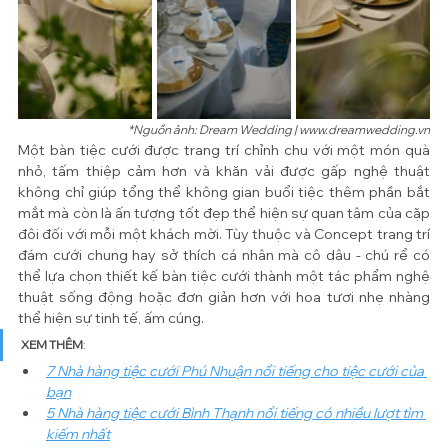
*Nguồn ảnh: Dream Wedding | www.dreamwedding.vn
Một bàn tiệc cưới được trang trí chỉnh chu với một món quà 
nhỏ, tấm thiệp cảm hơn và khăn vải được gấp nghệ thuật 
không chỉ giúp tổng thể không gian buổi tiệc thêm phần bắt 
mắt mà còn là ấn tượng tốt đẹp thể hiện sự quan tâm của cặp 
đôi đối với mỗi một khách mời. Tùy thuộc và Concept trang trí 
đám cưới chung hay sở thích cá nhân mà cô dâu - chú rể có 
thể lựa chọn thiết kế bàn tiệc cưới thành một tác phẩm nghệ 
thuật sống động hoặc đơn giản hơn với hoa tươi nhẹ nhàng 
thể hiện sự tinh tế, ấm cúng.
XEM THÊM
:
7 Nhà hàng tiệc cưới Phú Nhuận nổi tiếng cho tiệc cưới của 
bạn
5 Nhà hàng tiệc cưới Bình Thạnh nổi tiếng có nhiều lượt tìm 
kiếm nhất