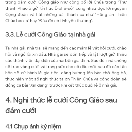
trong đám cưới Công giáo như công bố lời Chúa trong “Thư 
thánh Phaolô gửi tín hữu Ê-phê-sô”, cùng nhau đọc lời nguyện 
Cộng đoàn và hát những bài thánh ca như “Hồng ân Thiên 
Chúa bao la” hay “Đâu đó có tình yêu thương”.
3.3. Lễ cưới Công Giáo tại nhà gái
Tại nhà gái, nhà trai sẽ mang đến các mâm lễ vật hỏi cưới, chào 
hỏi và ngỏ lời xin dâu. Nhà gái sẽ đón tiếp và lật lượt giới thiệu 
các thành viên đại diện của hai bên gia đình. Sau đó, nhà chồng 
sẽ trao vàng cưới và trang sức cho cô dâu mới, sau đó cặp tân 
hôn sẽ cử hành lễ gia tiên, dâng hương lên bàn thờ ông bà, 
thực hiện một số nghi thức tạ ơn Thiên Chúa và cộng đoàn sẽ 
đồng ca bài “Xin dâng” trước khi kết thúc buổi lễ ở nhà gái.
4. Nghi thức lễ cưới Công Giáo sau 
đám cưới
4.1 Chụp ảnh kỷ niệm