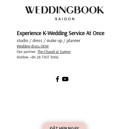
Top Mẫu Váy Cưới Tay Dài Tuyển Chọn
Sang Trọng Và Quý Phái
Experience K-Wedding Service At Once
studio / dress / make up / planner
Wedding dress OEM
Our partner:
The Chapel at Saigon
Hotline: +84 28 7307 3066
ĐẶT HẸN NGAY