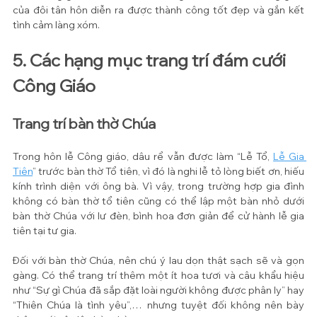
của đôi tân hôn diễn ra được thành công tốt đẹp và gắn kết 
tình cảm làng xóm. 
5. Các hạng mục trang trí đám cưới 
Công Giáo
Trang trí bàn thờ Chúa
Trong hôn lễ Công giáo, dâu rể vẫn được làm “Lễ Tổ, 
Lễ Gia 
Tiên
” trước bàn thờ Tổ tiên, vì đó là nghi lễ tỏ lòng biết ơn, hiếu 
kính trình diện với ông bà. Vì vậy, trong trường hợp gia đình 
không có bàn thờ tổ tiên cũng có thể lập một bàn nhỏ dưới 
bàn thờ Chúa với lư đèn, bình hoa đơn giản để cử hành lễ gia 
tiên tại tư gia.
Đối với bàn thờ Chúa, nên chú ý lau dọn thật sạch sẽ và gọn 
gàng. Có thể trang trí thêm một ít hoa tươi và câu khẩu hiệu 
như “Sự gì Chúa đã sắp đặt loài người không được phân ly” hay 
“Thiên Chúa là tình yêu”,… nhưng tuyệt đối không nên bày 