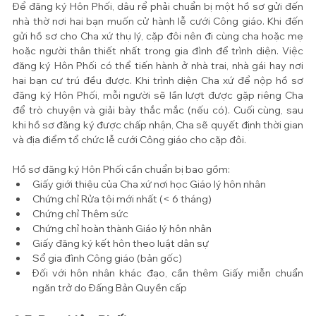
Để đăng ký Hôn Phối, dâu rể phải chuẩn bị một hồ sơ gửi đến 
nhà thờ nơi hai bạn muốn cử hành lễ cưới Công giáo. Khi đến 
gửi hồ sơ cho Cha xứ thụ lý, cặp đôi nên đi cùng cha hoặc mẹ 
hoặc người thân thiết nhất trong gia đình để trình diện. Việc 
đăng ký Hôn Phối có thể tiến hành ở nhà trai, nhà gái hay nơi 
hai bạn cư trú đều được. Khi trình diện Cha xứ để nộp hồ sơ 
đăng ký Hôn Phối, mỗi người sẽ lần lượt được gặp riêng Cha 
để trò chuyện và giải bày thắc mắc (nếu có). Cuối cùng, sau 
khi hồ sơ đăng ký được chấp nhận, Cha sẽ quyết định thời gian 
và địa điểm tổ chức lễ cưới Công giáo cho cặp đôi.
Hồ sơ đăng ký Hôn Phối cần chuẩn bị bao gồm:
Giấy giới thiệu của Cha xứ nơi học Giáo lý hôn nhân
Chứng chỉ Rửa tội mới nhất (< 6 tháng)
Chứng chỉ Thêm sức
Chứng chỉ hoàn thành Giáo lý hôn nhân
Giấy đăng ký kết hôn theo luật dân sự
Sổ gia đình Công giáo (bản gốc)
Đối với hôn nhân khác đạo, cần thêm Giấy miễn chuẩn 
ngăn trở do Đấng Bản Quyền cấp