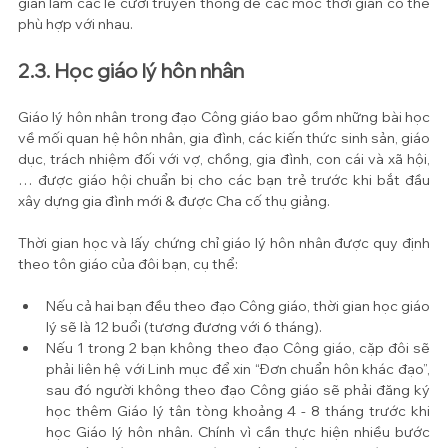
gian làm các lễ cưới truyền thống để các mốc thời gian có thể 
phù hợp với nhau. 
2.3. Học giáo lý hôn nhân
Giáo lý hôn nhân trong đạo Công giáo bao gồm những bài học 
về mối quan hệ hôn nhân, gia đình, các kiến thức sinh sản, giáo 
dục, trách nhiệm đối với vợ, chồng, gia đình, con cái và xã hội,
… được giáo hội chuẩn bị cho các bạn trẻ trước khi bắt đầu 
xây dựng gia đình mới & được Cha cố thụ giảng. 
Thời gian học và lấy chứng chỉ giáo lý hôn nhân được quy định 
theo tôn giáo của đôi bạn, cụ thể:
Nếu cả hai bạn đều theo đạo Công giáo, thời gian học giáo 
lý sẽ là 12 buổi (tương đương với 6 tháng). 
Nếu 1 trong 2 bạn không theo đạo Công giáo, cặp đôi sẽ 
phải liên hệ với Linh mục để xin “Đơn chuẩn hôn khác đạo”, 
sau đó người không theo đạo Công giáo sẽ phải đăng ký 
học thêm Giáo lý tân tòng khoảng 4 - 8 tháng trước khi 
học Giáo lý hôn nhân. Chính vì cần thực hiện nhiều bước 