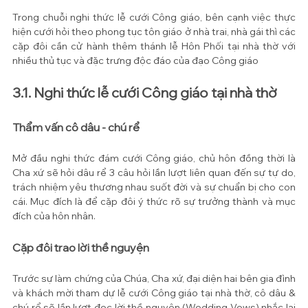
Trong chuỗi nghi thức lễ cưới Công giáo, bên cạnh việc thực 
hiện cưới hỏi theo phong tục tôn giáo ở nhà trai, nhà gái thì các 
cặp đôi cần cử hành thêm thánh lễ Hôn Phối tại nhà thờ với 
nhiều thủ tục và đặc trưng độc đáo của đạo Công giáo
3.1. Nghi thức lễ cưới Công giáo tại nhà thờ
Thẩm vấn cô dâu - chú rể
Mở đầu nghi thức đám cưới Công giáo, chủ hôn đồng thời là 
Cha xứ sẽ hỏi dâu rể 3 câu hỏi lần lượt liên quan đến sự tự do, 
trách nhiệm yêu thương nhau suốt đời và sự chuẩn bị cho con 
cái. Mục đích là để cặp đôi ý thức rõ sự trưởng thành và mục 
đích của hôn nhân.
Cặp đôi trao lời thề nguyện
Trước sự làm chứng của Chúa, Cha xứ, đại diện hai bên gia đình 
và khách mời tham dự lễ cưới Công giáo tại nhà thờ, cô dâu & 
chú rể sẽ lần lượt đọc lời thề nguyện (Wedding Vows) nhắc lại 