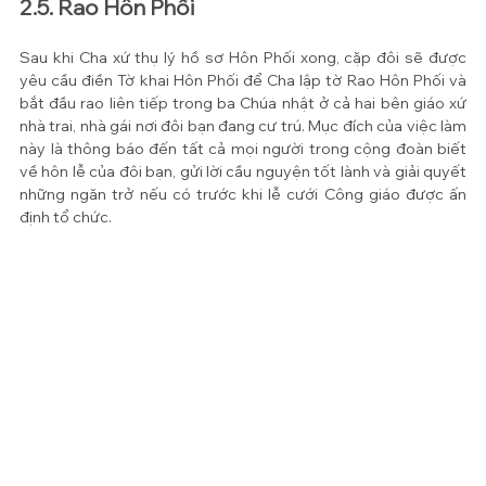
2.5. Rao Hôn Phối
Sau khi Cha xứ thụ lý hồ sơ Hôn Phối xong, cặp đôi sẽ được 
yêu cầu điền Tờ khai Hôn Phối để Cha lập tờ Rao Hôn Phối và 
bắt đầu rao liên tiếp trong ba Chúa nhật ở cả hai bên giáo xứ 
nhà trai, nhà gái nơi đôi bạn đang cư trú. Mục đích của việc làm 
này là thông báo đến tất cả mọi người trong cộng đoàn biết 
về hôn lễ của đôi bạn, gửi lời cầu nguyện tốt lành và giải quyết 
những ngăn trở nếu có trước khi lễ cưới Công giáo được ấn 
định tổ chức.