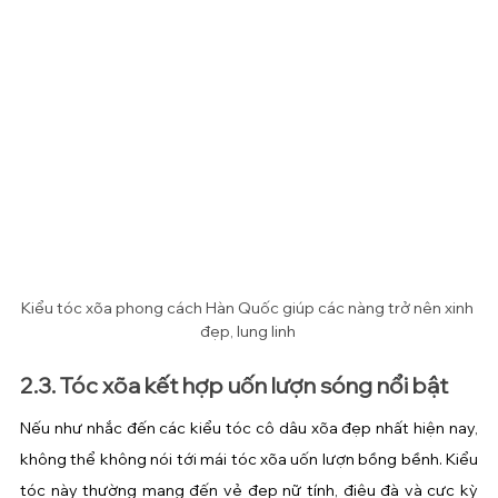
Kiểu tóc xõa phong cách Hàn Quốc giúp các nàng trở nên xinh 
đẹp, lung linh 
2.3. Tóc xõa kết hợp uốn lượn sóng nổi bật
Nếu như nhắc đến các kiểu tóc cô dâu xõa đẹp nhất hiện nay, 
không thể không nói tới mái tóc xõa uốn lượn bồng bềnh. Kiểu 
tóc này thường mang đến vẻ đẹp nữ tính, điệu đà và cực kỳ 