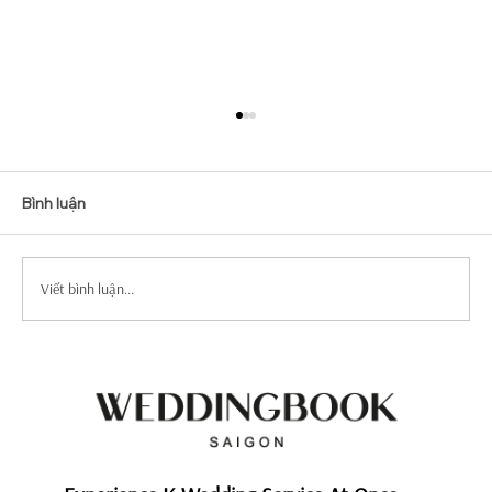
Bình luận
Viết bình luận...
Top Mẫu Váy Cưới Tay Dài Tuyển Chọn
Sang Trọng Và Quý Phái