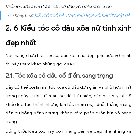
Kiểu tóc xõa luôn được các cô dâu yêu thích lựa chọn 
>>> Đừng bỏ lỡ: 
KIỂU TÓC CÔ DÂU NÀO PHÙ HỢP VỚI KHUÔN MẶT DÀI
2. 6 Kiểu tóc cô dâu xõa nữ tính xinh 
đẹp nhất
Nếu nàng chưa biết tóc cô dâu xõa nào đẹp, phù hợp với mình 
thì hãy tham khảo những gợi ý sau:
2.1. Tóc xõa cô dâu cổ điển, sang trọng
Đây có thể coi là mái tóc xõa cô dâu đơn giản và phù hợp nhất 
trong ngày cưới. Từ mái tóc dài tự nhiên, các hair stylist sẽ 
khéo léo tạo thành những lọn tóc mềm mại, duỗi thẳng mang 
đến sự bồng bềnh nhưng không kém phần cuốn hút và sang 
trọng.
Đồng thời, kiểu tóc này còn mang đến vẻ đẹp nhẹ nhàng và 