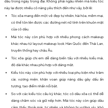
dâu trong ngày trọng đại. Không phải ngẫu nhiên mà kiểu tóc 
này lại được nhiều cô nàng yêu thích đến như vậy, bởi lẽ:
Tóc xõa mang đến một vẻ đẹp tự nhiên, hài hòa, mềm mại, 
có thể tôn lên được các đường nét nữ tính trên khuôn mặt 
của cô dâu.
Mái tóc này còn phù hợp với nhiều phong cách makeup 
khác nhau từ layout makeup look Hàn Quốc đến Thái Lan, 
truyền thống hay châu Âu.
Tóc xõa giúp chị em dễ dàng biến tấu với nhiều kiểu mái, 
độ dài khác nhau phù hợp với dáng mặt.
Kiểu tóc này còn phù hợp với nhiều loại phụ kiện như trâm 
cài, vương miện, khăn voan giúp nàng dâu gây dấu ấn 
tượng, tạo điểm nhấn nổi bật.
So với các kiểu tóc cầu kỳ khác, tóc cô dâu xõa có thể dễ 
dàng chăm sóc và giữ nếp hơn. Mái tóc này còn giúp dâu 
cảm thấy thoải mái, tự nhiên và không bị vướng víu, khó 