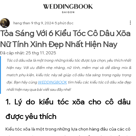
hang than
9 thg 9, 2024
5 phút đọc
Tỏa Sáng Với 6 Kiểu Tóc Cô Dâu Xõa
Nữ Tính Xinh Đẹp Nhất Hiện Nay
Đã cập nhật:
25 thg 11, 2025
Tóc cô dâu xõa là một trong những kiểu tóc được lựa chọn, yêu thích nhất 
hiện nay. Với ưu điểm nhẹ nhàng, nữ tính, mềm mại và dễ dàng mix & 
match phụ kiện, kiểu tóc này sẽ giúp cô dâu tỏa sáng trong ngày trọng 
đại. Bạn hãy cùng 
WEDDINGBOOK
 tìm hiểu các kiểu tóc cô dâu xõa đẹp 
nhất hiện nay qua bài viết sau đây nhé!
1. Lý do kiểu tóc xõa cho cô dâu 
được yêu thích
Kiểu tóc xõa là một trong những lựa chọn hàng đầu của các cô 