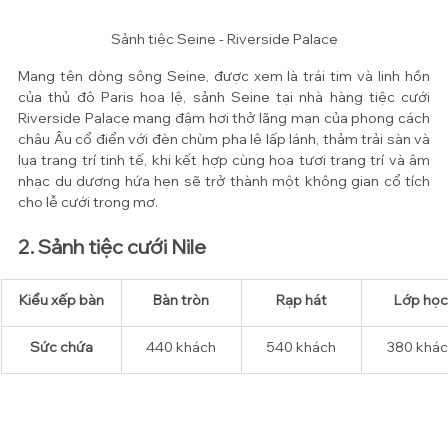
Sảnh tiệc Seine - Riverside Palace
Mang tên dòng sông Seine, được xem là trái tim và linh hồn 
của thủ đô Paris hoa lệ, sảnh Seine tại nhà hàng tiệc cưới 
Riverside Palace mang đậm hơi thở lãng mạn của phong cách 
châu Âu cổ điển với đèn chùm pha lê lấp lánh, thảm trải sàn và 
lụa trang trí tinh tế, khi kết hợp cùng hoa tươi trang trí và âm 
nhạc du dương hứa hẹn sẽ trở thành một không gian cổ tích 
cho lễ cưới trong mơ. 
2. Sảnh tiệc cưới Nile
Kiểu xếp bàn
​Bàn tròn
Rạp hát
Lớp học
​Sức chứa
440 
khách
540 
khách
380 
khác