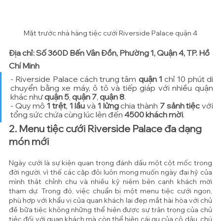
Mặt trước nhà hàng tiệc cưới Riverside Palace quận 4
Địa chỉ: Số 360D Bến Vân Đồn, Phường 1, Quận 4, TP. Hồ 
Chí Minh
- Riverside Palace cách trung tâm 
quận 1
 chỉ 10 phút di 
chuyển bằng xe máy, ô tô và tiếp giáp với nhiều quận 
khác như 
quận 5
, 
quận 7
, 
quận 8
.
- Quy mô 
1 trệt
, 
1 lầu
 và 
1 lửng
 chia thành 
7 sảnh tiệc
 với 
tổng sức chứa cùng lúc lên đến 
4500 khách mời
.
2. Menu tiệc cưới Riverside Palace đa dạng 
món mới
Ngày cưới là sự kiện quan trọng đánh dấu một cột mốc trong 
đời người, vì thế các cặp đôi luôn mong muốn ngày đại hỷ của 
mình thật chỉnh chu và nhiều kỷ niệm bên cạnh khách mời 
tham dự. Trong đó, việc chuẩn bị một menu tiệc cưới ngon, 
phù hợp với khẩu vị của quan khách lại đẹp mắt hài hòa với chủ 
đề bữa tiệc không những thể hiện được sự trân trọng của chủ 
tiệc đối với quan khách mà còn thể hiện cái gu của cô dâu, chú 