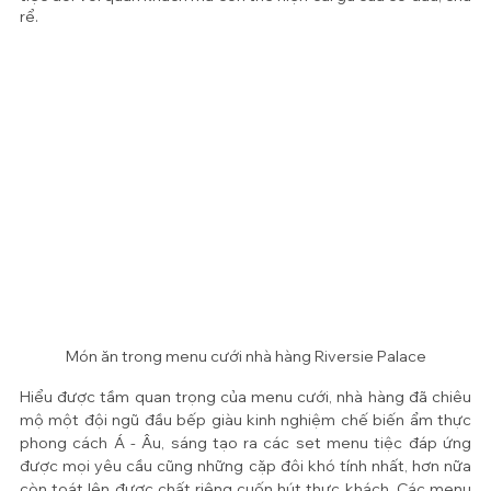
rể. 
Món ăn trong menu cưới nhà hàng Riversie Palace
Hiểu được tầm quan trọng của menu cưới, nhà hàng đã chiêu 
mộ một đội ngũ đầu bếp giàu kinh nghiệm chế biến ẩm thực 
phong cách Á - Âu, sáng tạo ra các set menu tiệc đáp ứng 
được mọi yêu cầu cũng những cặp đôi khó tính nhất, hơn nữa 
còn toát lên được chất riêng cuốn hút thực khách. Các menu 