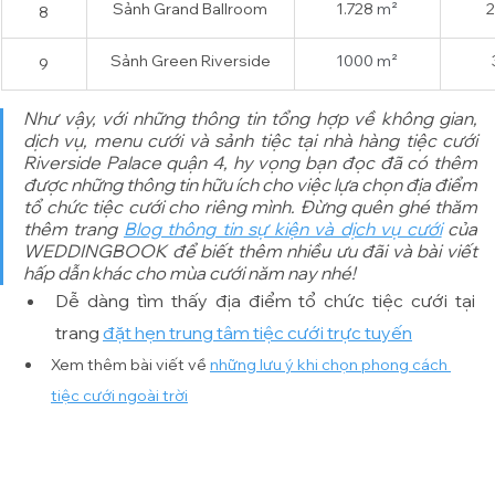
Sảnh Grand Ballroom
1.728 
m²
2
8
Sảnh Green Riverside
1000 m²
9
Như vậy, với những thông tin tổng hợp về không gian, 
dịch vụ, menu cưới và sảnh tiệc tại nhà hàng tiệc cưới 
Riverside Palace quận 4, hy vọng bạn đọc đã có thêm 
được những thông tin hữu ích cho việc lựa chọn địa điểm 
tổ chức tiệc cưới cho riêng mình. Đừng quên ghé thăm 
thêm trang 
Blog thông tin sự kiện và dịch vụ cưới
 của 
WEDDINGBOOK để biết thêm nhiều ưu đãi và bài viết 
hấp dẫn khác cho mùa cưới năm nay nhé!
Dễ dàng tìm thấy địa điểm tổ chức tiệc cưới tại 
trang 
đặt hẹn trung tâm tiệc cưới trực tuyến
Xem thêm bài viết về 
những lưu ý khi chọn phong cách 
tiệc cưới ngoài trời