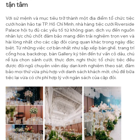
tận tâm
Với sứ mệnh và mục tiêu trở thành một địa điểm tổ chức tiệc 
cưới hoàn hảo tại TP. Hồ Chí Minh, nhà hàng tiệc cưới Riverside 
Palace hội tụ đủ các yếu tố từ không gian, dịch vụ đến nguồn 
nhân lực chủ chốt đảm bảo mang đến trải nghiệm trọn vẹn và 
hài lòng nhất cho các cặp đôi cùng quan khác trong ngày đặc 
biệt. Từ những việc cơ bản nhất như sắp xếp bàn ghế, trang trí 
cổng hoa, backdrop, bàn Gallery ký tên đến tư vấn cô dâu, chú 
rể lựa chọn sảnh cưới, thực đơn, nghi thức tổ chức tiệc đều 
được đội ngũ chuyên viên dày dạn kinh nghiệm theo sát, đảm 
bảo mọi thứ vừa phù hợp với danh sách khách mời, chủ đề bữa 
tiệc lại vừa có chi phí hợp lý với ngân sách của cặp đôi. 