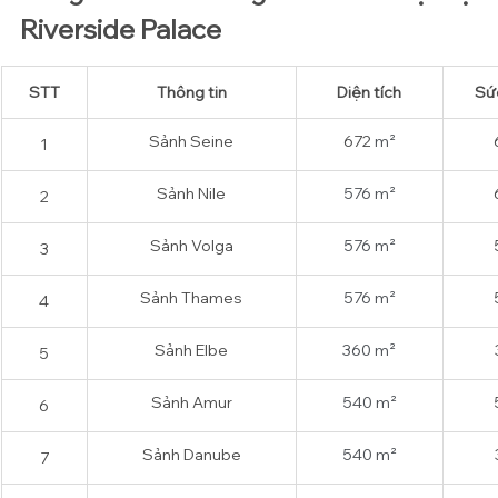
Riverside Palace 
STT
Thông tin
Diện tích
Sức
Sảnh Seine
672 ​
m²
1
Sảnh 
Nile
576 m²
2
Sảnh 
Volga
576 m²
3
Sảnh 
Thames
576 m²
4
Sảnh 
Elbe
360 m²
5
Sảnh 
Amur
540 m²
6
Sảnh 
Danube
540 m²
7