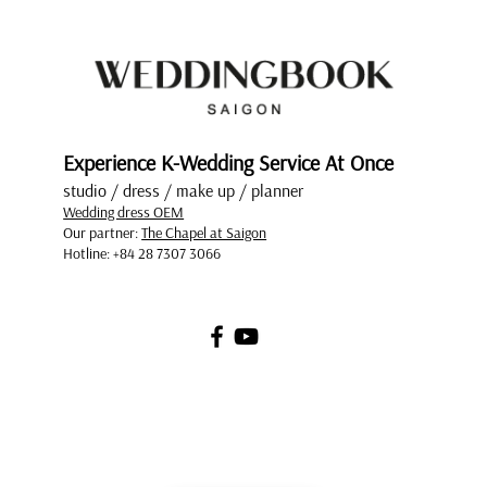
Top Mẫu Váy Cưới Tay Dài Tuyển Chọn
Sang Trọng Và Quý Phái
Experience K-Wedding Service At Once
studio / dress / make up / planner
Wedding dress OEM
Our partner:
The Chapel at Saigon
Hotline: +84 28 7307 3066