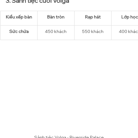
3. Sảnh tiệc cưới Volga
Kiểu xếp bàn
​Bàn tròn
Rạp hát
Lớp học
​Sức chứa
450 
khách
550 
khách
400 
khác
Sảnh tiệc Volga - Riverside Palace