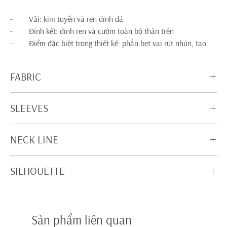
- Vải: kim tuyến và ren đính đá
- Đính kết: đính ren và cườm toàn bộ thân trên
- Điểm đặc biệt trong thiết kế: phần bẹt vai rút nhún, tạo
hiệu ứng phồng, ren đính trang trí cổ khoét hơi sâu, tùng váy là
đá ủi và kim tuyến hình cây cỏ đẹp
FABRIC
Glitter+Beading
SLEEVES
Sleeveless/ Không tay
NECK LINE
Illusion/ Lưới phủ
SILHOUETTE
Princess line/ Tùng xòe
Sản phẩm liên quan