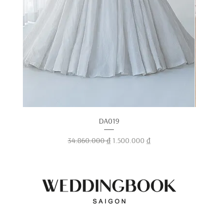
DA019
Giá thông thường
Giá bán rẻ
34.860.000 ₫
1.500.000 ₫