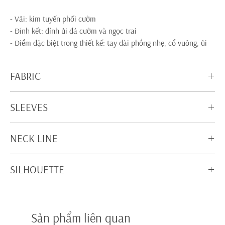
- Vải: kim tuyến phối cườm
- Đính kết: đính ủi đá cườm và ngọc trai
- Điểm đặc biệt trong thiết kế: tay dài phồng nhẹ, cổ vuông, ủi
đính đá toàn thân trên và chân váy, đính ngọc trai tập trung
phần phía trước, lộng lẫy, bắt sáng tốt
FABRIC
Glitter+Beading
SLEEVES
Long sleeves/ Tay dài
NECK LINE
Illusion/ Lưới phủ
SILHOUETTE
Bell line/ Tùng phồng
Sản phẩm liên quan