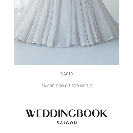
DA019
Giá thông thường
Giá bán rẻ
34.860.000 ₫
1.500.000 ₫