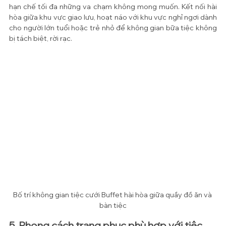
hạn chế tối đa những va chạm không mong muốn. Kết nối hài 
hòa giữa khu vực giao lưu, hoạt náo với khu vực nghỉ ngơi dành 
cho người lớn tuổi hoặc trẻ nhỏ để không gian bữa tiệc không 
bị tách biệt, rời rạc.
Bố trí không gian tiệc cưới Buffet hài hòa giữa quầy đồ ăn và 
bàn tiệc
5. Phong cách trang phục phù hợp với tiệc 