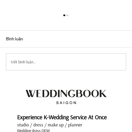
Bình luận
Viết bình luận...
Top Mẫu Váy Cưới Tay Dài Tuyển Chọn
Sang Trọng Và Quý Phái
Experience K-Wedding Service At Once
studio / dress / make up / planner
Wedding dress OEM