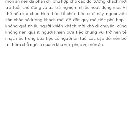
món ăn nên đa phần chỉ phù hợp cho các đối tượng khách mời 
trẻ tuổi, chủ động và ưa trải nghiệm nhiều hoạt động mới. Vì 
thế nếu lựa chọn hình thức tổ chức tiệc cưới này, ngoài việc 
cân nhắc số lượng khách mời để đặt quy mô tiệc phù hợp - 
không quá nhiều người khiến khách mời khó di chuyển, cũng 
không nên quá ít người khiến bữa tiệc chung vui trở nên tẻ 
nhạt, nếu trong bữa tiệc có người lớn tuổi các cặp đôi nên bố 
trí thêm chỗ ngồi ở quanh khu vực phục vụ món ăn.