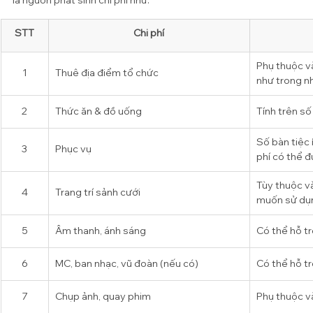
là nguồn phát sinh chi phí như:
STT
Chi phí
Phụ thuộc và
1
Thuê địa điểm tổ chức
như trong nh
2
Thức ăn & đồ uống
Tính trên số
Số bàn tiệc 
3
Phục vụ
phí có thể 
Tùy thuộc v
4
Trang trí sảnh cưới
muốn sử dụ
5
Âm thanh, ánh sáng
Có thể hỗ t
6
MC, ban nhạc, vũ đoàn (nếu có)
Có thể hỗ t
7
Chụp ảnh, quay phim
Phụ thuộc và