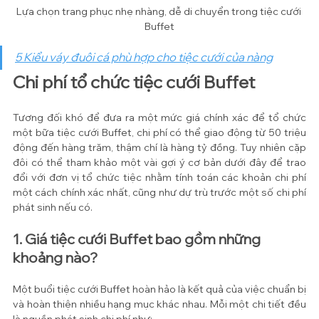
Lựa chọn trang phục nhẹ nhàng, dễ di chuyển trong tiệc cưới 
Buffet
5 Kiểu váy đuôi cá phù hợp cho tiệc cưới của nàng
Chi phí tổ chức tiệc cưới Buffet 
Tương đối khó để đưa ra một mức giá chính xác để tổ chức 
một bữa tiệc cưới Buffet, chi phí có thể giao động từ 50 triệu 
động đến hàng trăm, thậm chí là hàng tỷ đồng. Tuy nhiên cặp 
đôi có thể tham khảo một vài gợi ý cơ bản dưới đây để trao 
đổi với đơn vị tổ chức tiệc nhằm tính toán các khoản chi phí 
một cách chính xác nhất, cũng như dự trù trước một số chi phí 
phát sinh nếu có.
1. Giá tiệc cưới Buffet bao gồm những 
khoảng nào?
Một buổi tiệc cưới Buffet hoàn hảo là kết quả của việc chuẩn bị 
và hoàn thiện nhiều hạng mục khác nhau. Mỗi một chi tiết đều 