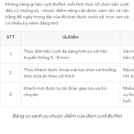
Không riêng gì tiệc cưới Buffet, mỗi hình thức tổ chức tiệc cưới 
đều có những ưu - nhược điểm riêng cần được xem xét và cân 
bằng để ngày trọng đại của đôi bạn được suôn sẻ, trọn vẹn và 
có nhiều kỷ niệm đáng nhớ. 
STT
Ưu Điểm
Thực đơn tiệc cưới đa dạng hơn so với tiệc 
Vài m
1
truyền thống 5 - 8 món
tiệc d
Thực khách được thoải mái lựa chọn và thưởng 
Nếu k
2
thức bữa ăn theo sở thích
tốt, 
Khách mời được tự do đi lại, giao lưu và trò 
Nhiều
3
chuyện
vụ th
tuổi
Bảng so sánh ưu nhược điểm của đám cưới Buffet