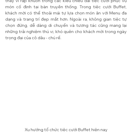
thay vì rập khuôn trong các kiểu chiêu đãi tiệc cưới phục vụ 
món cố định tại bàn truyền thống. Trong tiệc cưới Buffet, 
khách mời có thể thoải mái tự lựa chọn món ăn với Menu đa 
dạng và trang trí đẹp mắt hơn. Ngoài ra, không gian tiệc tự 
chọn đứng, dễ dàng di chuyển và tương tác cũng mang lại 
những trải nghiệm thú vị, khó quên cho khách mời trong ngày 
trọng đại của cô dâu - chú rể.
Xu hướng tổ chức tiệc cưới Buffet hiện nay