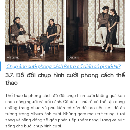
Chụp ảnh cưới phong cách Retro cổ điển có gì mới lại?
3.7. Đồ đôi chụp hình cưới phong cách thể 
thao
Thể thao là phong cách đồ đôi chụp hình cưới không quá kén 
chọn dáng người và bối cảnh. Cô dâu - chú rể có thể tận dụng 
những trang phục và phụ kiện có sẵn để tạo nên set đồ ấn 
tượng trong Album ảnh cưới. Những gam màu trẻ trung, tươi 
sáng và năng động sẽ góp phần tiếp thêm năng lượng và sức 
sống cho buổi chụp hình cưới.