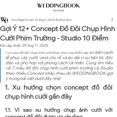
Kim Ngan Doan
13 thg 3, 2023
8 phút đọc
Gợi Ý 12+ Concept Đồ Đôi Chụp Hình
Cưới Phim Trường - Studio 10 Điểm
Đã cập nhật:
25 thg 11, 2025
 bên cạnh 
Concept đồ đôi chụp hình cưới là lựa chọn của nhiều cặp đôi
lễ phục váy cưới, vest chú rể và áo dài vì sự tiện lợi, độc 
đáo và phù hợp với phong cách cá nhân. Cùng tìm hiểu 
về 7 mẫu đồ đôi chụp hình cưới phim trường và Studio 
theo nhiều Concept khác nhau do WEDDINGBOOK gợi 
ý trong bài viết dưới đây nhé!
1. Xu hướng chọn concept đồ đôi 
chụp hình cưới gần đây
1.1. Vì sao xu hướng chụp ảnh cưới với 
concept đồ đôi được ưa chuộng