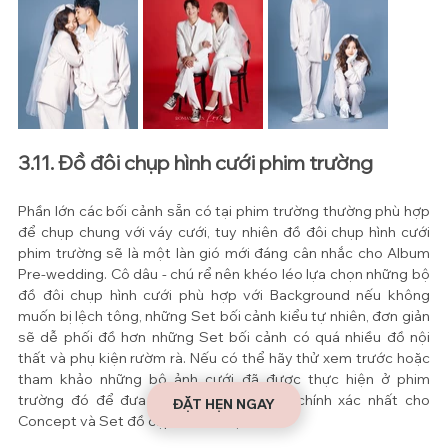
3.11. Đồ đôi chụp hình cưới phim trường
Phần lớn các bối cảnh sẵn có tại phim trường thường phù hợp 
để chụp chung với váy cưới, tuy nhiên đồ đôi chụp hình cưới 
phim trường sẽ là một làn gió mới đáng cân nhắc cho Album 
Pre-wedding. Cô dâu - chú rể nên khéo léo lựa chọn những bộ 
đồ đôi chụp hình cưới phù hợp với Background nếu không 
muốn bị lệch tông, những Set bối cảnh kiểu tự nhiên, đơn giản 
sẽ dễ phối đồ hơn những Set bối cảnh có quá nhiều đồ nội 
thất và phụ kiện rườm rà. Nếu có thể hãy thử xem trước hoặc 
tham khảo những bộ ảnh cưới đã được thực hiện ở phim 
trường đó để đưa ra được quyết định chính xác nhất cho 
ĐẶT HẸN NGAY
Concept và Set đồ cặp đôi sẽ mặc.