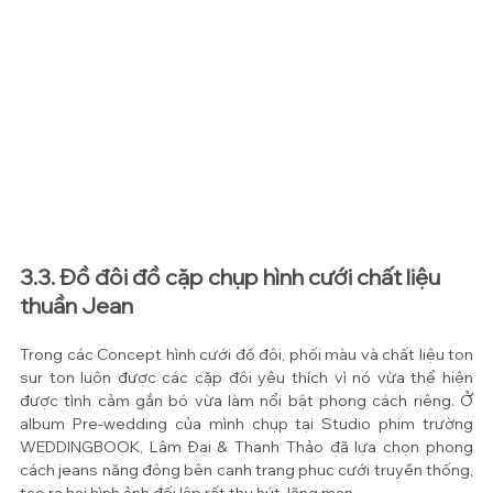
3.3. Đồ đôi đồ cặp chụp hình cưới chất liệu 
thuần Jean
Trong các Concept hình cưới đồ đôi, phối màu và chất liệu ton 
sur ton luôn được các cặp đôi yêu thích vì nó vừa thể hiện 
được tình cảm gắn bó vừa làm nổi bật phong cách riêng. Ở 
album Pre-wedding của mình chụp tại Studio phim trường 
WEDDINGBOOK, Lâm Đại & Thanh Thảo đã lựa chọn phong 
cách jeans năng động bên cạnh trang phục cưới truyền thống, 
tạo ra hai hình ảnh đối lập rất thu hút, lãng mạn.