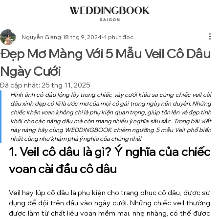
Nguyễn Giang
18 thg 9, 2024
4 phút đọc
Đẹp Mơ Màng Với 5 Mẫu Veil Cô Dâu
Ngày Cưới
Đã cập nhật:
25 thg 11, 2025
Hình ảnh cô dâu lộng lẫy trong chiếc váy cưới kiêu sa cùng chiếc veil cài 
đầu xinh đẹp có lẽ là ước mơ của mọi cô gái trong ngày nên duyên. Những 
chiếc khăn voan không chỉ là phụ kiện quan trọng, giúp tôn lên vẻ đẹp tinh 
khôi cho các nàng dâu mà còn mang nhiều ý nghĩa sâu sắc. Trong bài viết 
này nàng hãy cùng WEDDINGBOOK chiêm ngưỡng 5 mẫu Veil phổ biến 
nhất cũng như khám phá ý nghĩa của chúng nhé!
1. Veil cô dâu là gì? Ý nghĩa của chiếc 
voan cài đầu cô dâu
Veil hay lúp cô dâu là phụ kiện cho trang phục cô dâu, được sử 
dụng để đội trên đầu vào ngày cưới. Những chiếc veil thường 
được làm từ chất liệu voan mềm mại, nhẹ nhàng, có thể được 