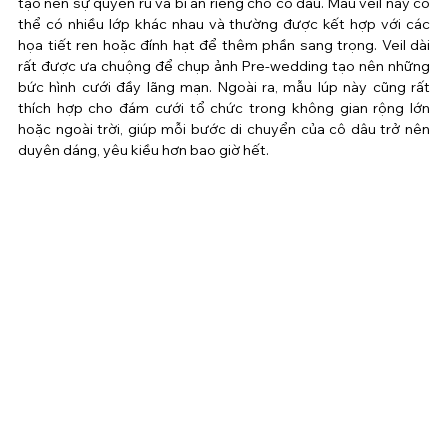
tạo nên sự quyến rũ và bí ẩn riêng cho cô dâu. Mẫu veil này có 
thể có nhiều lớp khác nhau và thường được kết hợp với các 
họa tiết ren hoặc đính hạt để thêm phần sang trọng. Veil dài 
rất được ưa chuộng để chụp ảnh Pre-wedding tạo nên những 
bức hình cưới đầy lãng mạn. Ngoài ra, mẫu lúp này cũng rất 
thích hợp cho đám cưới tổ chức trong không gian rộng lớn 
hoặc ngoài trời, giúp mỗi bước di chuyển của cô dâu trở nên 
duyên dáng, yêu kiều hơn bao giờ hết.