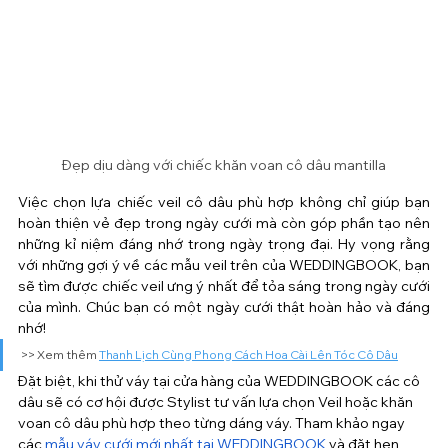
Đẹp dịu dàng với chiếc khăn voan cô dâu mantilla
Việc chọn lựa chiếc veil cô dâu phù hợp không chỉ giúp bạn 
hoàn thiện vẻ đẹp trong ngày cưới mà còn góp phần tạo nên 
những kỉ niệm đáng nhớ trong ngày trọng đại. Hy vọng rằng 
với những gợi ý về các mẫu veil trên của WEDDINGBOOK, bạn 
sẽ tìm được chiếc veil ưng ý nhất để tỏa sáng trong ngày cưới 
của mình. Chúc bạn có một ngày cưới thật hoàn hảo và đáng 
nhớ!
>> Xem thêm 
Thanh Lịch Cùng Phong Cách Hoa Cài Lên Tóc Cô Dâu
Đặt biệt, khi thử váy tại cửa hàng của WEDDINGBOOK các cô 
dâu sẽ có cơ hội được Stylist tư vấn lựa chọn Veil hoặc khăn 
voan cô dâu phù hợp theo từng dáng váy. Tham khảo ngay 
các 
mẫu váy cưới mới nhất tại WEDDINGBOOK
 và đặt hẹn 