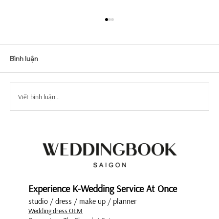
Bình luận
Viết bình luận...
Top Mẫu Váy Cưới Tay Dài Tuyển Chọn
Sang Trọng Và Quý Phái
Experience K-Wedding Service At Once
studio / dress / make up / planner
Wedding dress OEM