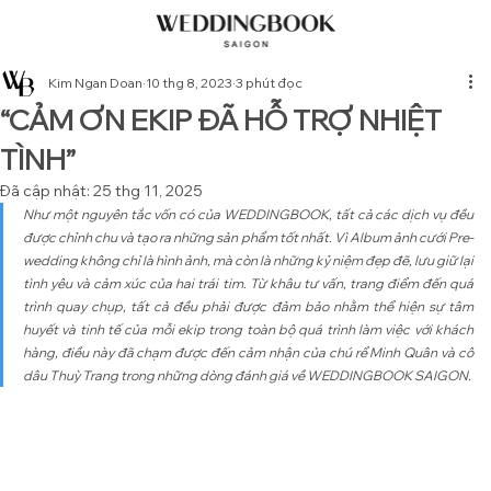
Kim Ngan Doan
10 thg 8, 2023
3 phút đọc
“CẢM ƠN EKIP ĐÃ HỖ TRỢ NHIỆT
TÌNH”
Đã cập nhật:
25 thg 11, 2025
Như một nguyên tắc vốn có của WEDDINGBOOK, tất cả các dịch vụ đều 
được chỉnh chu và tạo ra những sản phẩm tốt nhất. Vì Album ảnh cưới Pre-
wedding không chỉ là hình ảnh, mà còn là những kỷ niệm đẹp đẽ, lưu giữ lại 
tình yêu và cảm xúc của hai trái tim. Từ khâu tư vấn, trang điểm đến quá 
trình quay chụp, tất cả đều phải được đảm bảo nhằm thể hiện sự tâm 
huyết và tinh tế của mỗi ekip trong toàn bộ quá trình làm việc với khách 
hàng, điều này đã chạm được đến cảm nhận của chú rể Minh Quân và cô 
dâu Thuỳ Trang trong những dòng đánh giá về WEDDINGBOOK SAIGON.