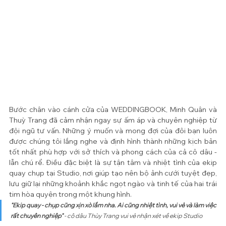
Bước chân vào cánh cửa của WEDDINGBOOK, Minh Quân và 
Thuỳ Trang đã cảm nhận ngay sự ấm áp và chuyên nghiệp từ 
đội ngũ tư vấn. Những ý muốn và mong đợi của đôi bạn luôn 
được chúng tôi lắng nghe và định hình thành những kịch bản 
tốt nhất phù hợp với sở thích và phong cách của cả cô dâu - 
lẫn chú rể. Điều đặc biệt là sự tận tâm và nhiệt tình của ekip 
quay chụp tại Studio, nơi giúp tạo nên bộ ảnh cưới tuyệt đẹp, 
lưu giữ lại những khoảnh khắc ngọt ngào và tinh tế của hai trái 
tim hòa quyện trong một khung hình.
"Ekip quay - chụp cũng xịn xò lắm nha. Ai cũng nhiệt tình, vui vẻ và làm việc 
rất chuyên nghiệp" 
- cô dâu Thùy Trang vui vẻ nhận xét về ekip Studio 