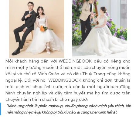
Mỗi khách hàng đến với WEDDINGBOOK đều có riêng cho 
mình một ý tưởng muốn thể hiện, một câu chuyện riêng muốn 
kể lại và chú rể Minh Quân và cô dâu Thuỳ Trang cũng không 
ngoại lệ. Đối với họ, WEDDINGBOOK không chỉ đơn thuần là 
một dịch vụ chụp ảnh cưới, mà còn là một người bạn đồng 
hành chuyên nghiệp và đầy tâm huyết mà họ tìm được trên 
chuyến hành trình chuẩn bị cho ngày cưới.
"Mình ưng nhất là phần makeup, chuẩn phong cách mình yêu thích, lớp 
nền mỏng nhẹ mà lại không bị trôi xíu nào, ai cũng khen xinh hết á".