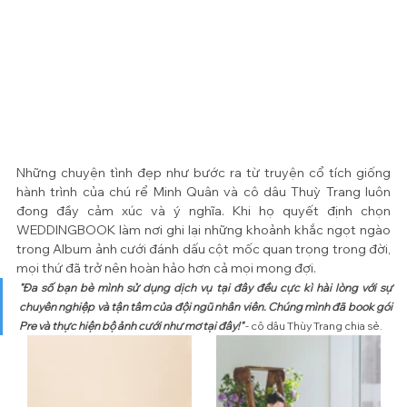
Những chuyện tình đẹp như bước ra từ truyện cổ tích giống 
hành trình của chú rể Minh Quân và cô dâu Thuỳ Trang luôn 
đong đầy cảm xúc và ý nghĩa. Khi họ quyết định chọn 
WEDDINGBOOK làm nơi ghi lại những khoảnh khắc ngọt ngào 
trong Album ảnh cưới đánh dấu cột mốc quan trọng trong đời, 
mọi thứ đã trở nên hoàn hảo hơn cả mọi mong đợi.
"Đa số bạn bè mình sử dụng dịch vụ tại đây đều cực kì hài lòng với sự 
chuyên nghiệp và tận tâm của đội ngũ nhân viên. Chúng mình đã book gói 
Pre và thực hiện bộ ảnh cưới như mơ tại đây!" 
- cô dâu Thùy Trang chia sẻ. 