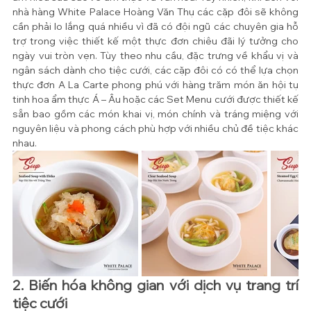
nhà hàng White Palace Hoàng Văn Thụ các cặp đôi sẽ không 
cần phải lo lắng quá nhiều vì đã có đội ngũ các chuyên gia hỗ 
trợ trong việc thiết kế một thực đơn chiêu đãi lý tưởng cho 
ngày vui tròn vẹn. Tùy theo nhu cầu, đặc trưng về khẩu vị và 
ngân sách dành cho tiệc cưới, các cặp đôi có có thể lựa chọn 
thực đơn A La Carte phong phú với hàng trăm món ăn hội tụ 
tinh hoa ẩm thực Á – Âu hoặc các Set Menu cưới được thiết kế 
sẵn bao gồm các món khai vị, món chính và tráng miệng với 
nguyên liệu và phong cách phù hợp với nhiều chủ đề tiệc khác 
nhau. 
2. Biến hóa không gian với dịch vụ trang trí 
tiệc cưới