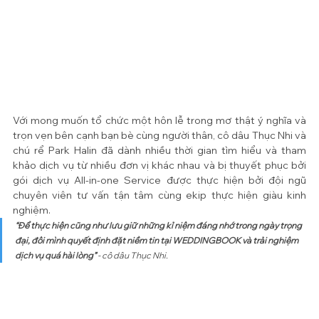
Với mong muốn tổ chức một hôn lễ trong mơ thật ý nghĩa và 
trọn vẹn bên cạnh bạn bè cùng người thân, cô dâu Thục Nhi và 
chú rể Park Halin đã dành nhiều thời gian tìm hiểu và tham 
khảo dịch vụ từ nhiều đơn vị khác nhau và bị thuyết phục bởi 
gói dịch vụ All-in-one Service được thực hiện bởi đội ngũ 
chuyên viên tư vấn tận tâm cùng ekip thực hiện giàu kinh 
nghiệm.
“Để thực hiện cũng như lưu giữ những kỉ niệm đáng nhớ trong ngày trọng 
đại, đôi mình quyết định đặt niềm tin tại WEDDINGBOOK và trải nghiệm 
dịch vụ quá hài lòng” 
- cô dâu Thục Nhi.