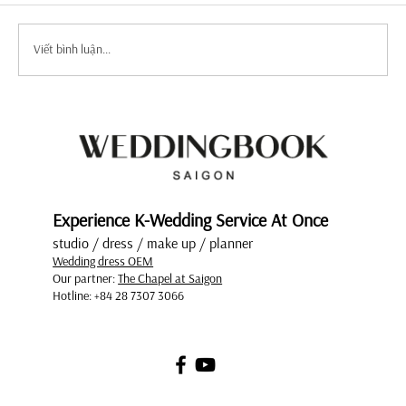
Viết bình luận...
Top Mẫu Váy Cưới Tay Dài Tuyển Chọn
Sang Trọng Và Quý Phái
Experience K-Wedding Service At Once
studio / dress / make up / planner
Wedding dress OEM
Our partner:
The Chapel at Saigon
Hotline: +84 28 7307 3066