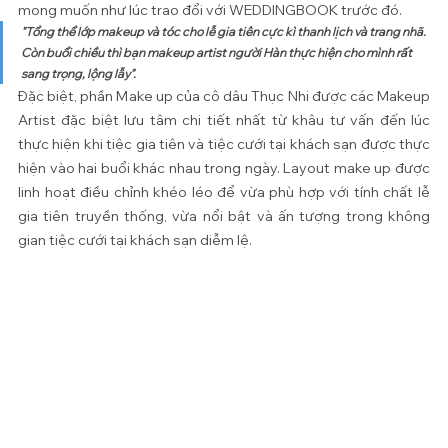
mong muốn như lúc trao đổi với WEDDINGBOOK trước đó.
"Tổng thể lớp makeup và tóc cho lễ gia tiên cực kì thanh lịch và trang nhã. 
Còn buổi chiều thì bạn makeup artist người Hàn thực hiện cho mình rất 
sang trọng, lộng lẫy".
Đặc biệt, phần Make up của cô dâu Thục Nhi được các Makeup 
Artist đặc biệt lưu tâm chi tiết nhất từ khâu tư vấn đến lúc 
thực hiện khi tiệc gia tiên và tiệc cưới tại khách sạn được thực 
hiện vào hai buổi khác nhau trong ngày. Layout make up được 
linh hoạt điều chỉnh khéo léo để vừa phù hợp với tính chất lễ 
gia tiên truyền thống, vừa nổi bật và ấn tượng trong không 
gian tiệc cưới tại khách sạn diễm lệ.