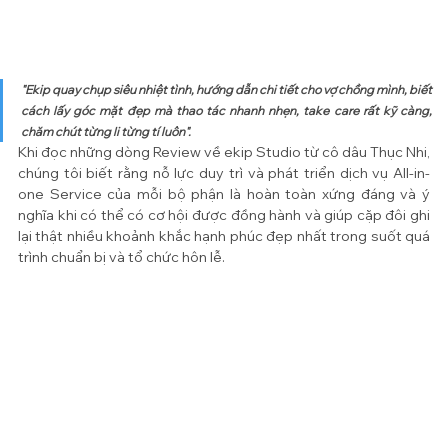
"Ekip quay chụp siêu nhiệt tình, hướng dẫn chi tiết cho vợ chồng mình, biết 
cách lấy góc mặt đẹp mà thao tác nhanh nhẹn, take care rất kỹ càng, 
chăm chút từng li từng tí luôn". 
Khi đọc những dòng Review về ekip Studio từ cô dâu Thục Nhi, 
chúng tôi biết rằng nỗ lực duy trì và phát triển dịch vụ All-in-
one Service của mỗi bộ phận là hoàn toàn xứng đáng và ý 
nghĩa khi có thể có cơ hội được đồng hành và giúp cặp đôi ghi 
lại thật nhiều khoảnh khắc hạnh phúc đẹp nhất trong suốt quá 
trình chuẩn bị và tổ chức hôn lễ. 