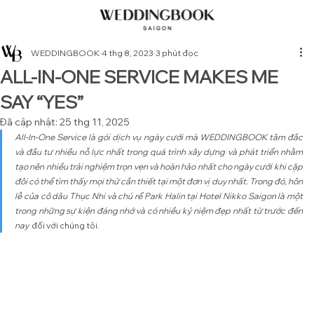
WEDDINGBOOK
4 thg 8, 2023
3 phút đọc
ALL-IN-ONE SERVICE MAKES ME
SAY “YES”
Đã cập nhật:
25 thg 11, 2025
All-In-One Service là gói dịch vụ ngày cưới mà WEDDINGBOOK tâm đắc 
và đầu tư nhiều nỗ lực nhất trong quá trình xây dựng và phát triển nhằm 
tạo nên nhiều trải nghiệm trọn vẹn và hoàn hảo nhất cho ngày cưới khi cặp 
đôi có thể tìm thấy mọi thứ cần thiết tại một đơn vị duy nhất. Trong đó, hôn 
lễ của cô dâu Thục Nhi và chú rể Park Halin tại Hotel Nikko Saigon là một 
trong những sự kiện đáng nhớ và có nhiều kỷ niệm đẹp nhất từ trước đến 
nay 
 đối với chúng tôi.