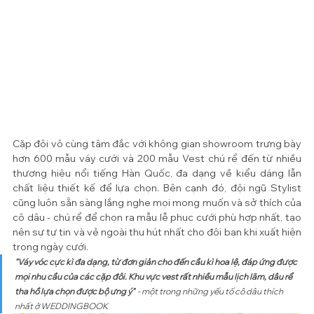
Cặp đôi vô cùng tâm đắc với không gian showroom trưng bày 
hơn 600 mẫu váy cưới và 200 mẫu Vest chú rể đến từ nhiều 
thương hiệu nổi tiếng Hàn Quốc, đa dạng về kiểu dáng lẫn 
chất liệu thiết kế để lựa chọn. Bên cạnh đó, đội ngũ Stylist 
cũng luôn sẵn sàng lắng nghe mọi mong muốn và sở thích của 
cô dâu - chú rể để chọn ra mẫu lễ phục cưới phù hợp nhất, tạo 
nên sự tự tin và vẻ ngoài thu hút nhất cho đôi bạn khi xuất hiện 
trong ngày cưới.
"Váy vóc cực kì đa dạng, từ đơn giản cho đến cầu kì hoa lệ, đáp ứng được 
mọi nhu cầu của các cặp đôi. Khu vực vest rất nhiều mẫu lịch lãm, dâu rể 
tha hồ lựa chọn được bộ ưng ý"  
- một trong những yếu tố cô dâu thích 
nhất ở WEDDINGBOOK